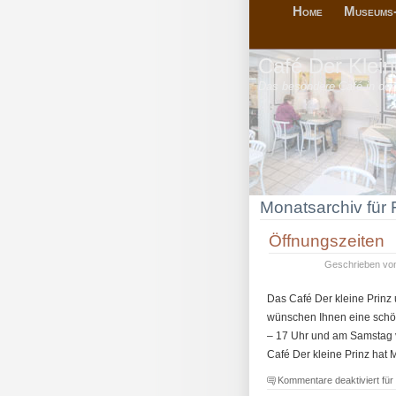
Home
Museums
Café Der Klein
Das besondere Café in der
Monatsarchiv für
Öffnungszeiten
Geschrieben v
Das Café Der kleine Prinz
wünschen Ihnen eine schöne
– 17 Uhr und am Samstag v
Café Der kleine Prinz hat 
Kommentare deaktiviert
für