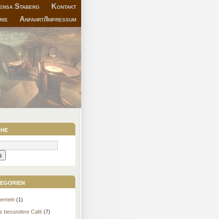
nsa Staberg
Kontakt
rie
Anfahrt/Impressum
he
egorien
gemein
(1)
s besondere Café
(7)