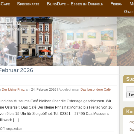
-Café
Speisekarte
BlindDate – Essen im Dunkeln
Feiern
Me
Gale
e Prinz
 Lüdenscheider Altstadt
 Februar 2026
Suc
on
Der kleine Prinz
am
24. Februar 2026
| Abgelegt unter
Das besondere Café
 und das Museums-Café bleiben über die Ostertage geschlossen. Wir
 Osterzeit. Das Café Der kleine Prinz hat Montag bis Freitag von 10
Kat
on 9 bis 15 Uhr für Sie geöffnet. Tel. 02351 – 27495 Das Museums-
Mittwoch […]
all
 Öffnungszeiten
Da