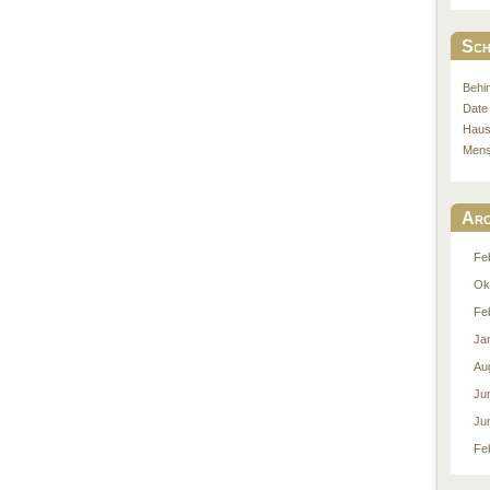
Sch
Behi
Date
Hau
Men
Arc
Fe
Ok
Fe
Ja
Au
Ju
Ju
Fe