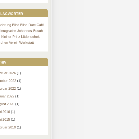
lagwörter
nderung
Blind
Blind-Date
Café
Integration
Johannes-Busch-
s
Kleiner Prinz
Lüdenscheid
schen
Verein
Werkstatt
hiv
bruar 2026
(1)
tober 2022
(1)
bruar 2022
(1)
nuar 2022
(1)
gust 2020
(1)
ni 2016
(1)
ni 2015
(1)
bruar 2010
(1)